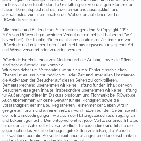
Einfluss auf den Inhalt oder die Gestaltung der von uns gelinkten Seiten
haben. Dementsprechend distanzieren wir uns ausdrücklich und
ausnahmslos von allen Inhalten der Webseiten auf denen wir bei
RCweb.de verlinken.
Alle Inhalte und Bilder dieser Seite unterliegen dem © Copyright 1997 -
2015 von RCweb.de (im weiteren Verlauf der einfachheit halber mit "wir"
bezeichnet). Die Inhalte dürfen nicht ohne ausdrücker Zustimmung von
RCweb.de und in keiner Form (auch nicht auszugsweise) in jeglicher Art
und Weise verwertet oder verändert werden.
RCweb.de ist ein internatives Medium und der Aufbau, sowie die Pflege
sind sehr aufwendig und komplex.
Wir bitten daher um Verständnis wenn sich mal Fehler einschleichen.
Ebenso ist es uns nicht möglich zu jeder Zeit und unter allen Umständen
die Aktivitäten der Besucher auf diesen Seiten zu konkrollieren.
Dementsprechend übernehmen wir keine Haftung für den Inhalt der von
Besuchern erzeigten Inhalte. Insbesondere übernehmen wir keine Haftung
für Äußerungen dritter im Diskussionsforum und Flohmarkt bei RCweb.de.
Auch übernehmen wir keine Gewähr für die Richtigkeit sowie die
Vollständigkeit der Inhalte. Registrierten Teilnehmer der Seiten wird in
geeigneter Forum und an einer vielzahl von Plätzen auf den Seiten sowohl
die Teilnahmebedingungen, wie auch der Haftungsausschluss zugänglich
und bekannt gemacht. Dementsprechend ist jeder Verfasser eines Inhaltes
für diesen als Autor selbst verantwortlich. Insbesondere sind Inhalte die
gegen geltendes Recht oder gegen gute Sitten verstoßen, die Mensch
missachtend oder die Persönlichkeit anderer angreifen oder einschränken
sind in diesem Forum ausdrücklich untersagt.