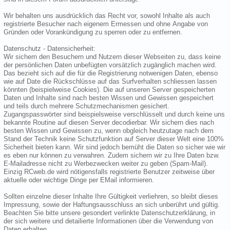
Wir behalten uns ausdrücklich das Recht vor, sowohl Inhalte als auch
registrierte Besucher nach eigenem Ermessen und ohne Angabe von
Gründen oder Vorankündigung zu sperren oder zu entfernen.
Datenschutz - Datensicherheit:
Wir sichern den Besuchern und Nutzern dieser Webseiten zu, dass keine
der persönlichen Daten unbefügten vorsätzlich zugänglich machen wird.
Das bezieht sich auf die für die Registrierung notwenigen Daten, ebenso
wie auf Date die Rückschlüsse auf das Surfverhalten schliessen lassen
könnten (beispielweise Cookies). Die auf unseren Server gespeicherten
Daten und Inhalte sind nach besten Wissen und Gewissen gespeichert
und teils durch mehrere Schutzmechanismen gesichert.
Zugangspasswörter sind beispielsweise verschlüsselt und durch keine uns
bekannte Routine auf diesen Server decodierbar. Wir sichern dies nach
besten Wissen und Gewissen zu, wenn obgleich heutzutage nach dem
Stand der Technik keine Schutzfunktion auf Server dieser Welt eine 100%
Sicherheit bieten kann. Wir sind jedoch bemüht die Daten so sicher wie wir
es eben nur können zu verwahren. Zudem sichern wir zu Ihre Daten bzw.
E-Mailadresse nicht zu Werbezwecken weiter zu geben (Spam-Mail).
Einzig RCweb.de wird nötigensfalls registrierte Benutzer zeitweise über
aktuelle oder wichtige Dinge per EMail informieren.
Sollten einzelne dieser Inhalte Ihre Gültigkeit verliehren, so bleibt dieses
Impressung, sowie der Haftungsausschluss an sich unberührt und gültig.
Beachten Sie bitte unsere gesondert verlinkte Datenschutzerklärung, in
der sich weitere und detailierte Informationen über die Verwendung von
Daten erhalten.