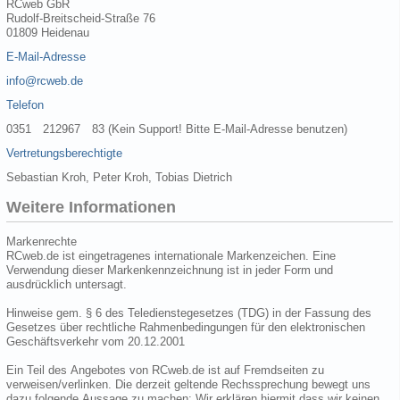
RCweb GbR
Rudolf-Breitscheid-Straße 76
01809 Heidenau
E-Mail-Adresse
info@rcweb.de
Telefon
0351 212967 83 (Kein Support! Bitte E-Mail-Adresse benutzen)
Vertretungsberechtigte
Sebastian Kroh, Peter Kroh, Tobias Dietrich
Weitere Informationen
Markenrechte
RCweb.de ist eingetragenes internationale Markenzeichen. Eine
Verwendung dieser Markenkennzeichnung ist in jeder Form und
ausdrücklich untersagt.
Hinweise gem. § 6 des Teledienstegesetzes (TDG) in der Fassung des
Gesetzes über rechtliche Rahmenbedingungen für den elektronischen
Geschäftsverkehr vom 20.12.2001
Ein Teil des Angebotes von RCweb.de ist auf Fremdseiten zu
verweisen/verlinken. Die derzeit geltende Rechssprechung bewegt uns
dazu folgende Aussage zu machen: Wir erklären hiermit dass wir keinen