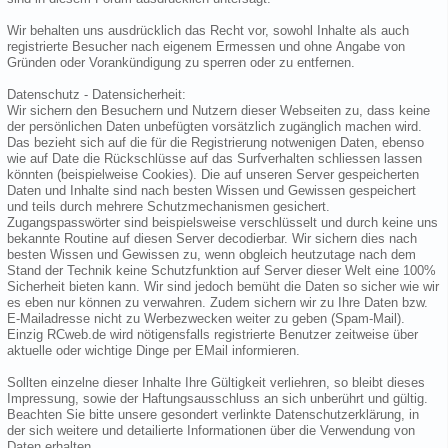
Wir behalten uns ausdrücklich das Recht vor, sowohl Inhalte als auch
registrierte Besucher nach eigenem Ermessen und ohne Angabe von
Gründen oder Vorankündigung zu sperren oder zu entfernen.
Datenschutz - Datensicherheit:
Wir sichern den Besuchern und Nutzern dieser Webseiten zu, dass keine
der persönlichen Daten unbefügten vorsätzlich zugänglich machen wird.
Das bezieht sich auf die für die Registrierung notwenigen Daten, ebenso
wie auf Date die Rückschlüsse auf das Surfverhalten schliessen lassen
könnten (beispielweise Cookies). Die auf unseren Server gespeicherten
Daten und Inhalte sind nach besten Wissen und Gewissen gespeichert
und teils durch mehrere Schutzmechanismen gesichert.
Zugangspasswörter sind beispielsweise verschlüsselt und durch keine uns
bekannte Routine auf diesen Server decodierbar. Wir sichern dies nach
besten Wissen und Gewissen zu, wenn obgleich heutzutage nach dem
Stand der Technik keine Schutzfunktion auf Server dieser Welt eine 100%
Sicherheit bieten kann. Wir sind jedoch bemüht die Daten so sicher wie wir
es eben nur können zu verwahren. Zudem sichern wir zu Ihre Daten bzw.
E-Mailadresse nicht zu Werbezwecken weiter zu geben (Spam-Mail).
Einzig RCweb.de wird nötigensfalls registrierte Benutzer zeitweise über
aktuelle oder wichtige Dinge per EMail informieren.
Sollten einzelne dieser Inhalte Ihre Gültigkeit verliehren, so bleibt dieses
Impressung, sowie der Haftungsausschluss an sich unberührt und gültig.
Beachten Sie bitte unsere gesondert verlinkte Datenschutzerklärung, in
der sich weitere und detailierte Informationen über die Verwendung von
Daten erhalten.