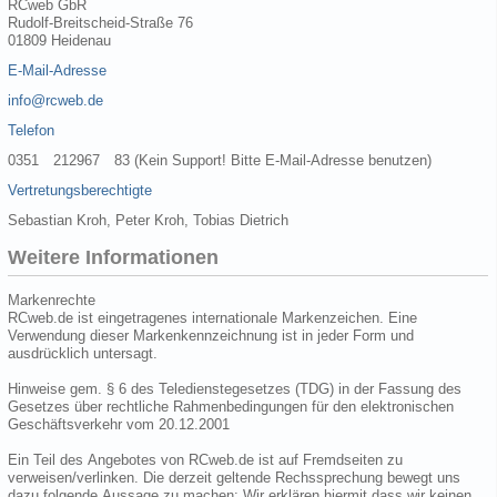
RCweb GbR
Rudolf-Breitscheid-Straße 76
01809 Heidenau
E-Mail-Adresse
info@rcweb.de
Telefon
0351 212967 83 (Kein Support! Bitte E-Mail-Adresse benutzen)
Vertretungsberechtigte
Sebastian Kroh, Peter Kroh, Tobias Dietrich
Weitere Informationen
Markenrechte
RCweb.de ist eingetragenes internationale Markenzeichen. Eine
Verwendung dieser Markenkennzeichnung ist in jeder Form und
ausdrücklich untersagt.
Hinweise gem. § 6 des Teledienstegesetzes (TDG) in der Fassung des
Gesetzes über rechtliche Rahmenbedingungen für den elektronischen
Geschäftsverkehr vom 20.12.2001
Ein Teil des Angebotes von RCweb.de ist auf Fremdseiten zu
verweisen/verlinken. Die derzeit geltende Rechssprechung bewegt uns
dazu folgende Aussage zu machen: Wir erklären hiermit dass wir keinen