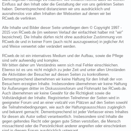
Einfluss auf den Inhalt oder die Gestaltung der von uns gelinkten Seiten
haben. Dementsprechend distanzieren wir uns ausdrücklich und
ausnahmslos von allen Inhalten der Webseiten auf denen wir bei
RCweb.de verlinken.
Alle Inhalte und Bilder dieser Seite unterliegen dem © Copyright 1997 -
2015 von RCweb.de (im weiteren Verlauf der einfachheit halber mit "wir"
bezeichnet). Die Inhalte dürfen nicht ohne ausdrücker Zustimmung von
RCweb.de und in keiner Form (auch nicht auszugsweise) in jeglicher Art
und Weise verwertet oder verändert werden.
RCweb.de ist ein internatives Medium und der Aufbau, sowie die Pflege
sind sehr aufwendig und komplex.
Wir bitten daher um Verständnis wenn sich mal Fehler einschleichen.
Ebenso ist es uns nicht möglich zu jeder Zeit und unter allen Umständen
die Aktivitäten der Besucher auf diesen Seiten zu konkrollieren.
Dementsprechend übernehmen wir keine Haftung für den Inhalt der von
Besuchern erzeigten Inhalte. Insbesondere übernehmen wir keine Haftung
für Äußerungen dritter im Diskussionsforum und Flohmarkt bei RCweb.de.
Auch übernehmen wir keine Gewähr für die Richtigkeit sowie die
Vollständigkeit der Inhalte. Registrierten Teilnehmer der Seiten wird in
geeigneter Forum und an einer vielzahl von Plätzen auf den Seiten sowohl
die Teilnahmebedingungen, wie auch der Haftungsausschluss zugänglich
und bekannt gemacht. Dementsprechend ist jeder Verfasser eines Inhaltes
für diesen als Autor selbst verantwortlich. Insbesondere sind Inhalte die
gegen geltendes Recht oder gegen gute Sitten verstoßen, die Mensch
missachtend oder die Persönlichkeit anderer angreifen oder einschränken
sind in diesem Forum ausdrücklich untersagt.