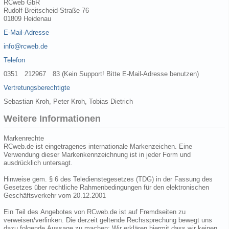
RCweb GbR
Rudolf-Breitscheid-Straße 76
01809 Heidenau
E-Mail-Adresse
info@rcweb.de
Telefon
0351 212967 83 (Kein Support! Bitte E-Mail-Adresse benutzen)
Vertretungsberechtigte
Sebastian Kroh, Peter Kroh, Tobias Dietrich
Weitere Informationen
Markenrechte
RCweb.de ist eingetragenes internationale Markenzeichen. Eine
Verwendung dieser Markenkennzeichnung ist in jeder Form und
ausdrücklich untersagt.
Hinweise gem. § 6 des Teledienstegesetzes (TDG) in der Fassung des
Gesetzes über rechtliche Rahmenbedingungen für den elektronischen
Geschäftsverkehr vom 20.12.2001
Ein Teil des Angebotes von RCweb.de ist auf Fremdseiten zu
verweisen/verlinken. Die derzeit geltende Rechssprechung bewegt uns
dazu folgende Aussage zu machen: Wir erklären hiermit dass wir keinen