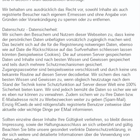
Wir behalten uns ausdrücklich das Recht vor, sowohl Inhalte als auch
registrierte Besucher nach eigenem Ermessen und ohne Angabe von
Gründen oder Vorankündigung zu sperren oder zu entfernen.
Datenschutz - Datensicherheit:
Wir sichern den Besuchern und Nutzern dieser Webseiten zu, dass keine
der persönlichen Daten unbefügten vorsätzlich zugänglich machen wird.
Das bezieht sich auf die für die Registrierung notwenigen Daten, ebenso
wie auf Date die Rückschlüsse auf das Surfverhalten schliessen lassen
könnten (beispielweise Cookies). Die auf unseren Server gespeicherten
Daten und Inhalte sind nach besten Wissen und Gewissen gespeichert
und teils durch mehrere Schutzmechanismen gesichert.
Zugangspasswörter sind beispielsweise verschlüsselt und durch keine uns
bekannte Routine auf diesen Server decodierbar. Wir sichern dies nach
besten Wissen und Gewissen zu, wenn obgleich heutzutage nach dem
Stand der Technik keine Schutzfunktion auf Server dieser Welt eine 100%
Sicherheit bieten kann. Wir sind jedoch bemüht die Daten so sicher wie wir
es eben nur können zu verwahren. Zudem sichern wir zu Ihre Daten bzw.
E-Mailadresse nicht zu Werbezwecken weiter zu geben (Spam-Mail).
Einzig RCweb.de wird nötigensfalls registrierte Benutzer zeitweise über
aktuelle oder wichtige Dinge per EMail informieren.
Sollten einzelne dieser Inhalte Ihre Gültigkeit verliehren, so bleibt dieses
Impressung, sowie der Haftungsausschluss an sich unberührt und gültig.
Beachten Sie bitte unsere gesondert verlinkte Datenschutzerklärung, in
der sich weitere und detailierte Informationen über die Verwendung von
Daten erhalten.