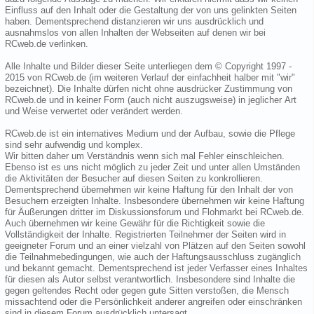
Einfluss auf den Inhalt oder die Gestaltung der von uns gelinkten Seiten
haben. Dementsprechend distanzieren wir uns ausdrücklich und
ausnahmslos von allen Inhalten der Webseiten auf denen wir bei
RCweb.de verlinken.
Alle Inhalte und Bilder dieser Seite unterliegen dem © Copyright 1997 -
2015 von RCweb.de (im weiteren Verlauf der einfachheit halber mit "wir"
bezeichnet). Die Inhalte dürfen nicht ohne ausdrücker Zustimmung von
RCweb.de und in keiner Form (auch nicht auszugsweise) in jeglicher Art
und Weise verwertet oder verändert werden.
RCweb.de ist ein internatives Medium und der Aufbau, sowie die Pflege
sind sehr aufwendig und komplex.
Wir bitten daher um Verständnis wenn sich mal Fehler einschleichen.
Ebenso ist es uns nicht möglich zu jeder Zeit und unter allen Umständen
die Aktivitäten der Besucher auf diesen Seiten zu konkrollieren.
Dementsprechend übernehmen wir keine Haftung für den Inhalt der von
Besuchern erzeigten Inhalte. Insbesondere übernehmen wir keine Haftung
für Äußerungen dritter im Diskussionsforum und Flohmarkt bei RCweb.de.
Auch übernehmen wir keine Gewähr für die Richtigkeit sowie die
Vollständigkeit der Inhalte. Registrierten Teilnehmer der Seiten wird in
geeigneter Forum und an einer vielzahl von Plätzen auf den Seiten sowohl
die Teilnahmebedingungen, wie auch der Haftungsausschluss zugänglich
und bekannt gemacht. Dementsprechend ist jeder Verfasser eines Inhaltes
für diesen als Autor selbst verantwortlich. Insbesondere sind Inhalte die
gegen geltendes Recht oder gegen gute Sitten verstoßen, die Mensch
missachtend oder die Persönlichkeit anderer angreifen oder einschränken
sind in diesem Forum ausdrücklich untersagt.