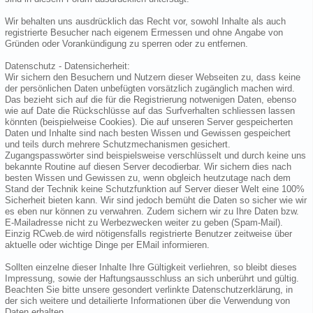
Wir behalten uns ausdrücklich das Recht vor, sowohl Inhalte als auch
registrierte Besucher nach eigenem Ermessen und ohne Angabe von
Gründen oder Vorankündigung zu sperren oder zu entfernen.
Datenschutz - Datensicherheit:
Wir sichern den Besuchern und Nutzern dieser Webseiten zu, dass keine
der persönlichen Daten unbefügten vorsätzlich zugänglich machen wird.
Das bezieht sich auf die für die Registrierung notwenigen Daten, ebenso
wie auf Date die Rückschlüsse auf das Surfverhalten schliessen lassen
könnten (beispielweise Cookies). Die auf unseren Server gespeicherten
Daten und Inhalte sind nach besten Wissen und Gewissen gespeichert
und teils durch mehrere Schutzmechanismen gesichert.
Zugangspasswörter sind beispielsweise verschlüsselt und durch keine uns
bekannte Routine auf diesen Server decodierbar. Wir sichern dies nach
besten Wissen und Gewissen zu, wenn obgleich heutzutage nach dem
Stand der Technik keine Schutzfunktion auf Server dieser Welt eine 100%
Sicherheit bieten kann. Wir sind jedoch bemüht die Daten so sicher wie wir
es eben nur können zu verwahren. Zudem sichern wir zu Ihre Daten bzw.
E-Mailadresse nicht zu Werbezwecken weiter zu geben (Spam-Mail).
Einzig RCweb.de wird nötigensfalls registrierte Benutzer zeitweise über
aktuelle oder wichtige Dinge per EMail informieren.
Sollten einzelne dieser Inhalte Ihre Gültigkeit verliehren, so bleibt dieses
Impressung, sowie der Haftungsausschluss an sich unberührt und gültig.
Beachten Sie bitte unsere gesondert verlinkte Datenschutzerklärung, in
der sich weitere und detailierte Informationen über die Verwendung von
Daten erhalten.