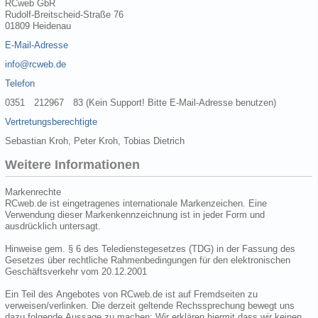
RCweb GbR
Rudolf-Breitscheid-Straße 76
01809 Heidenau
E-Mail-Adresse
info@rcweb.de
Telefon
0351 212967 83 (Kein Support! Bitte E-Mail-Adresse benutzen)
Vertretungsberechtigte
Sebastian Kroh, Peter Kroh, Tobias Dietrich
Weitere Informationen
Markenrechte
RCweb.de ist eingetragenes internationale Markenzeichen. Eine
Verwendung dieser Markenkennzeichnung ist in jeder Form und
ausdrücklich untersagt.
Hinweise gem. § 6 des Teledienstegesetzes (TDG) in der Fassung des
Gesetzes über rechtliche Rahmenbedingungen für den elektronischen
Geschäftsverkehr vom 20.12.2001
Ein Teil des Angebotes von RCweb.de ist auf Fremdseiten zu
verweisen/verlinken. Die derzeit geltende Rechssprechung bewegt uns
dazu folgende Aussage zu machen: Wir erklären hiermit dass wir keinen