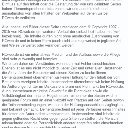
Einfluss auf den Inhalt oder die Gestaltung der von uns gelinkten Seiten
haben. Dementsprechend distanzieren wir uns ausdrücklich und
ausnahmslos von allen Inhalten der Webseiten auf denen wir bei
RCweb.de verlinken.
Alle Inhalte und Bilder dieser Seite unterliegen dem © Copyright 1997 -
2015 von RCweb.de (im weiteren Verlauf der einfachheit halber mit "wir"
bezeichnet). Die Inhalte dürfen nicht ohne ausdrücker Zustimmung von
RCweb.de und in keiner Form (auch nicht auszugsweise) in jeglicher Art
und Weise verwertet oder verändert werden.
RCweb.de ist ein internatives Medium und der Aufbau, sowie die Pflege
sind sehr aufwendig und komplex.
Wir bitten daher um Verständnis wenn sich mal Fehler einschleichen.
Ebenso ist es uns nicht möglich zu jeder Zeit und unter allen Umständen
die Aktivitäten der Besucher auf diesen Seiten zu konkrollieren.
Dementsprechend übernehmen wir keine Haftung für den Inhalt der von
Besuchern erzeigten Inhalte. Insbesondere übernehmen wir keine Haftung
für Äußerungen dritter im Diskussionsforum und Flohmarkt bei RCweb.de.
Auch übernehmen wir keine Gewähr für die Richtigkeit sowie die
Vollständigkeit der Inhalte. Registrierten Teilnehmer der Seiten wird in
geeigneter Forum und an einer vielzahl von Plätzen auf den Seiten sowohl
die Teilnahmebedingungen, wie auch der Haftungsausschluss zugänglich
und bekannt gemacht. Dementsprechend ist jeder Verfasser eines Inhaltes
für diesen als Autor selbst verantwortlich. Insbesondere sind Inhalte die
gegen geltendes Recht oder gegen gute Sitten verstoßen, die Mensch
missachtend oder die Persönlichkeit anderer angreifen oder einschränken
sind in diesem Forum ausdrücklich untersagt.