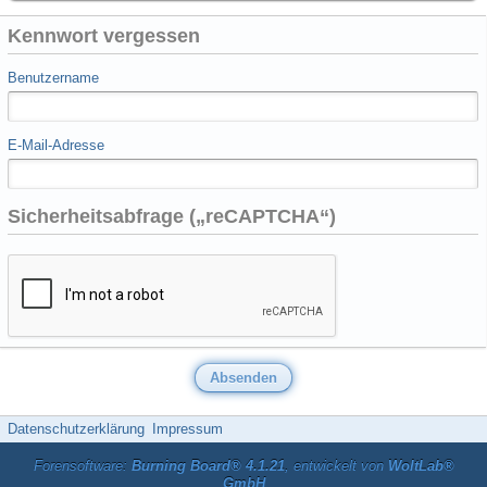
Kennwort vergessen
Benutzername
E-Mail-Adresse
Sicherheitsabfrage („reCAPTCHA“)
Datenschutzerklärung
Impressum
Forensoftware:
Burning Board® 4.1.21
, entwickelt von
WoltLab®
GmbH