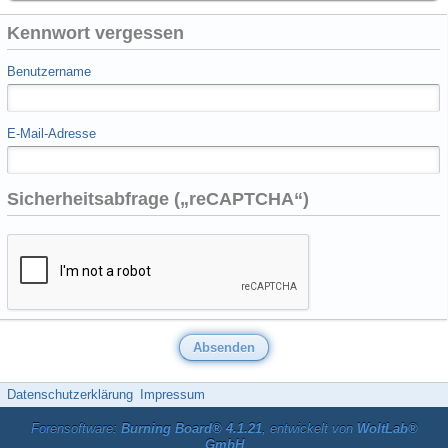
Kennwort vergessen
Benutzername
E-Mail-Adresse
Sicherheitsabfrage („reCAPTCHA“)
Datenschutzerklärung
Impressum
Forensoftware:
Burning Board® 4.1.21
, entwickelt von
WoltLab®
GmbH