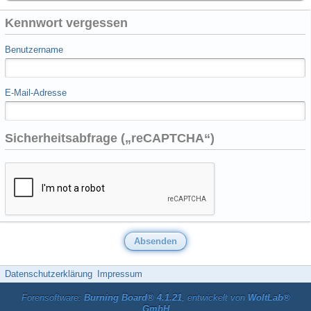
Kennwort vergessen
Benutzername
E-Mail-Adresse
Sicherheitsabfrage („reCAPTCHA“)
Datenschutzerklärung
Impressum
Forensoftware:
Burning Board® 4.1.21
, entwickelt von
WoltLab®
GmbH