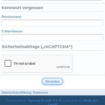
Kennwort vergessen
Benutzername
E-Mail-Adresse
Sicherheitsabfrage („reCAPTCHA“)
Datenschutzerklärung
Impressum
Forensoftware:
Burning Board® 4.1.21
, entwickelt von
WoltLab®
GmbH