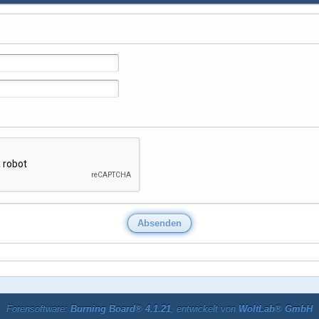
Forensoftware:
Burning Board® 4.1.21
, entwickelt von
WoltLab® GmbH