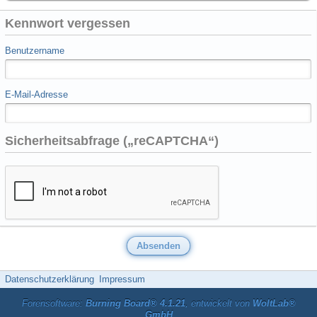
Kennwort vergessen
Benutzername
E-Mail-Adresse
Sicherheitsabfrage („reCAPTCHA“)
Datenschutzerklärung
Impressum
Forensoftware:
Burning Board® 4.1.21
, entwickelt von
WoltLab®
GmbH