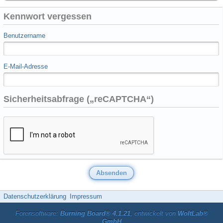
Kennwort vergessen
Benutzername
E-Mail-Adresse
Sicherheitsabfrage („reCAPTCHA“)
Datenschutzerklärung
Impressum
Forensoftware:
Burning Board® 4.1.21
, entwickelt von
WoltLab®
GmbH