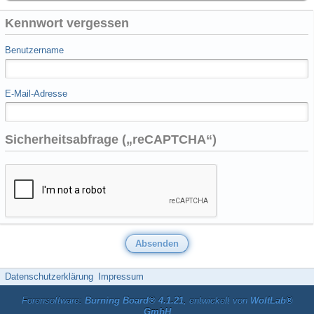
Kennwort vergessen
Benutzername
E-Mail-Adresse
Sicherheitsabfrage („reCAPTCHA“)
Datenschutzerklärung
Impressum
Forensoftware:
Burning Board® 4.1.21
, entwickelt von
WoltLab®
GmbH