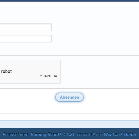
Forensoftware:
Burning Board® 4.1.21
, entwickelt von
WoltLab® GmbH