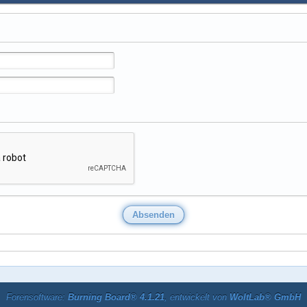
Forensoftware:
Burning Board® 4.1.21
, entwickelt von
WoltLab® GmbH