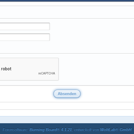
Forensoftware:
Burning Board® 4.1.21
, entwickelt von
WoltLab® GmbH