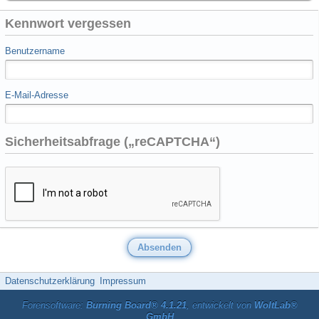
Kennwort vergessen
Benutzername
E-Mail-Adresse
Sicherheitsabfrage („reCAPTCHA“)
Datenschutzerklärung
Impressum
Forensoftware:
Burning Board® 4.1.21
, entwickelt von
WoltLab®
GmbH