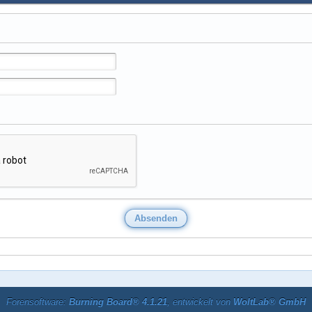
Forensoftware:
Burning Board® 4.1.21
, entwickelt von
WoltLab® GmbH