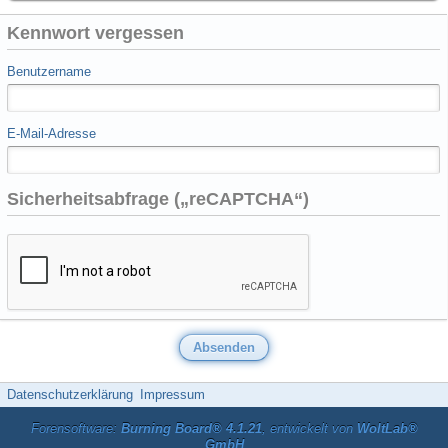
Kennwort vergessen
Benutzername
E-Mail-Adresse
Sicherheitsabfrage („reCAPTCHA“)
Datenschutzerklärung
Impressum
Forensoftware:
Burning Board® 4.1.21
, entwickelt von
WoltLab®
GmbH