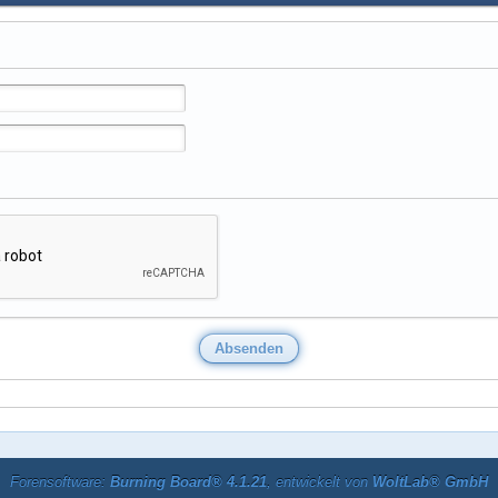
Forensoftware:
Burning Board® 4.1.21
, entwickelt von
WoltLab® GmbH