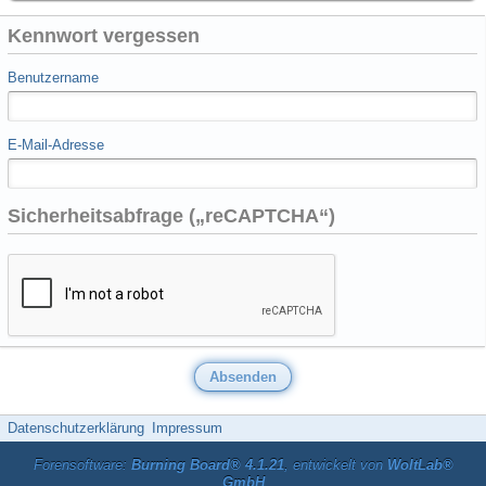
Kennwort vergessen
Benutzername
E-Mail-Adresse
Sicherheitsabfrage („reCAPTCHA“)
Datenschutzerklärung
Impressum
Forensoftware:
Burning Board® 4.1.21
, entwickelt von
WoltLab®
GmbH