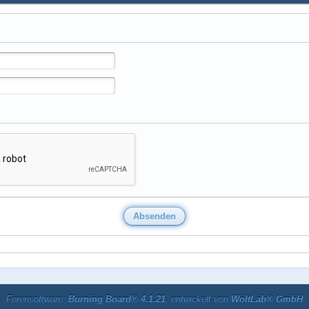
Forensoftware:
Burning Board® 4.1.21
, entwickelt von
WoltLab® GmbH