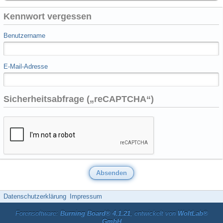
Kennwort vergessen
Benutzername
E-Mail-Adresse
Sicherheitsabfrage („reCAPTCHA“)
Datenschutzerklärung
Impressum
Forensoftware:
Burning Board® 4.1.21
, entwickelt von
WoltLab®
GmbH