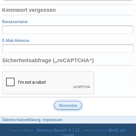
Kennwort vergessen
Benutzername
E-Mail-Adresse
Sicherheitsabfrage („reCAPTCHA“)
Datenschutzerklärung
Impressum
Forensoftware:
Burning Board® 4.1.21
, entwickelt von
WoltLab®
GmbH