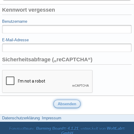
Kennwort vergessen
Benutzername
E-Mail-Adresse
Sicherheitsabfrage („reCAPTCHA“)
Datenschutzerklärung
Impressum
Forensoftware:
Burning Board® 4.1.21
, entwickelt von
WoltLab®
GmbH