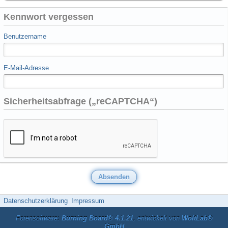
Kennwort vergessen
Benutzername
E-Mail-Adresse
Sicherheitsabfrage („reCAPTCHA“)
Datenschutzerklärung
Impressum
Forensoftware:
Burning Board® 4.1.21
, entwickelt von
WoltLab®
GmbH