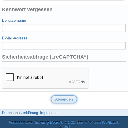
Kennwort vergessen
Benutzername
E-Mail-Adresse
Sicherheitsabfrage („reCAPTCHA“)
Datenschutzerklärung
Impressum
Forensoftware:
Burning Board® 4.1.21
, entwickelt von
WoltLab®
GmbH