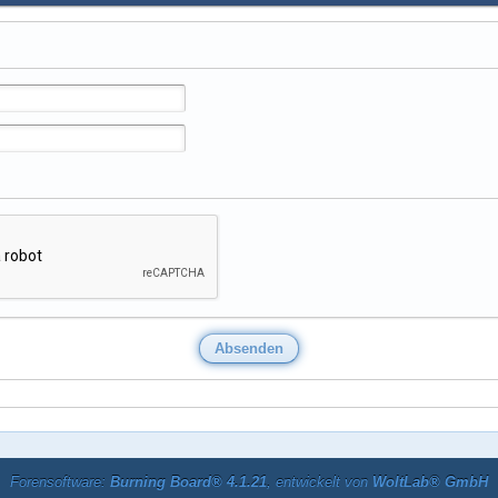
Forensoftware:
Burning Board® 4.1.21
, entwickelt von
WoltLab® GmbH