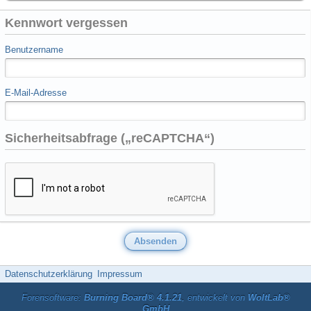
Kennwort vergessen
Benutzername
E-Mail-Adresse
Sicherheitsabfrage („reCAPTCHA“)
Datenschutzerklärung
Impressum
Forensoftware:
Burning Board® 4.1.21
, entwickelt von
WoltLab®
GmbH