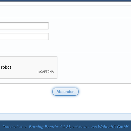
Forensoftware:
Burning Board® 4.1.21
, entwickelt von
WoltLab® GmbH