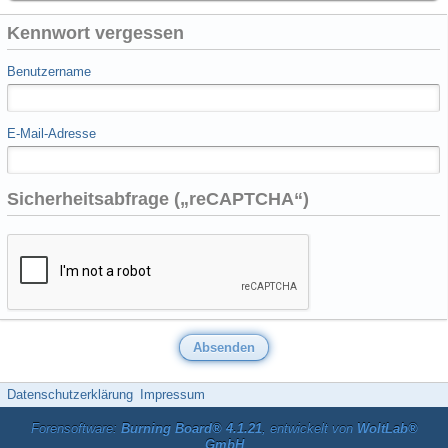
Kennwort vergessen
Benutzername
E-Mail-Adresse
Sicherheitsabfrage („reCAPTCHA“)
Datenschutzerklärung
Impressum
Forensoftware:
Burning Board® 4.1.21
, entwickelt von
WoltLab®
GmbH