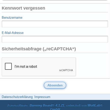
Kennwort vergessen
Benutzername
E-Mail-Adresse
Sicherheitsabfrage („reCAPTCHA“)
Datenschutzerklärung
Impressum
Forensoftware:
Burning Board® 4.1.21
, entwickelt von
WoltLab®
GmbH