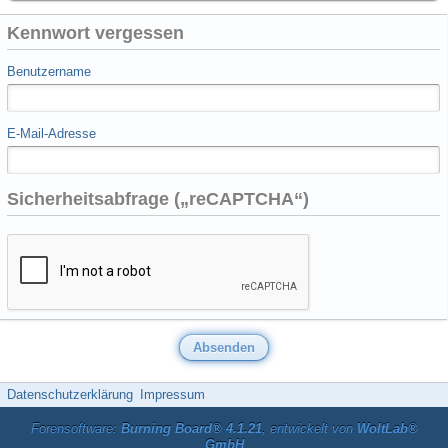
Kennwort vergessen
Benutzername
E-Mail-Adresse
Sicherheitsabfrage („reCAPTCHA“)
Datenschutzerklärung
Impressum
Forensoftware:
Burning Board® 4.1.21
, entwickelt von
WoltLab®
GmbH