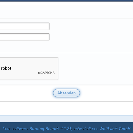
Forensoftware:
Burning Board® 4.1.21
, entwickelt von
WoltLab® GmbH