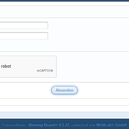
Forensoftware:
Burning Board® 4.1.21
, entwickelt von
WoltLab® GmbH