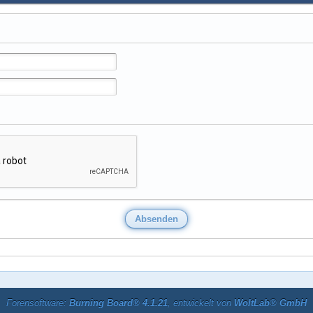
Forensoftware:
Burning Board® 4.1.21
, entwickelt von
WoltLab® GmbH