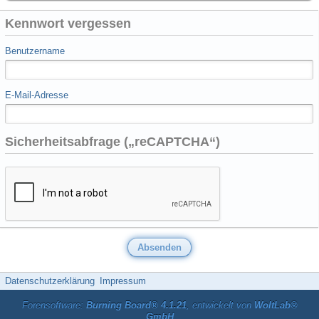
Kennwort vergessen
Benutzername
E-Mail-Adresse
Sicherheitsabfrage („reCAPTCHA“)
Datenschutzerklärung
Impressum
Forensoftware:
Burning Board® 4.1.21
, entwickelt von
WoltLab®
GmbH