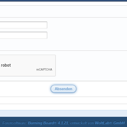
Forensoftware:
Burning Board® 4.1.21
, entwickelt von
WoltLab® GmbH