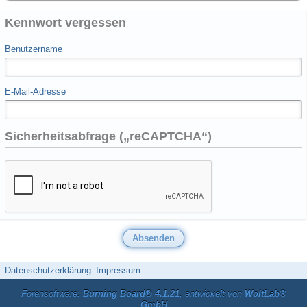
Kennwort vergessen
Benutzername
E-Mail-Adresse
Sicherheitsabfrage („reCAPTCHA“)
Datenschutzerklärung
Impressum
Forensoftware:
Burning Board® 4.1.21
, entwickelt von
WoltLab®
GmbH