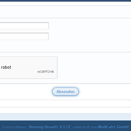
Forensoftware:
Burning Board® 4.1.21
, entwickelt von
WoltLab® GmbH