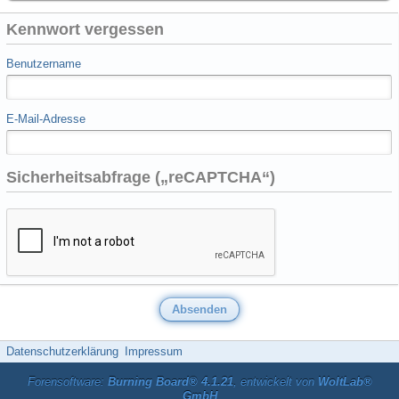
Kennwort vergessen
Benutzername
E-Mail-Adresse
Sicherheitsabfrage („reCAPTCHA“)
Datenschutzerklärung
Impressum
Forensoftware:
Burning Board® 4.1.21
, entwickelt von
WoltLab®
GmbH