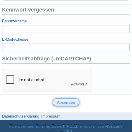
Kennwort vergessen
Benutzername
E-Mail-Adresse
Sicherheitsabfrage („reCAPTCHA“)
Datenschutzerklärung
Impressum
Forensoftware:
Burning Board® 4.1.21
, entwickelt von
WoltLab®
GmbH