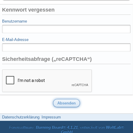
Kennwort vergessen
Benutzername
E-Mail-Adresse
Sicherheitsabfrage („reCAPTCHA“)
Datenschutzerklärung
Impressum
Forensoftware:
Burning Board® 4.1.21
, entwickelt von
WoltLab®
GmbH