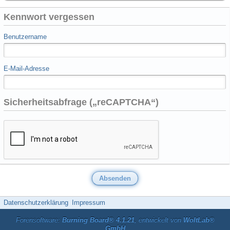
Kennwort vergessen
Benutzername
E-Mail-Adresse
Sicherheitsabfrage („reCAPTCHA“)
Datenschutzerklärung
Impressum
Forensoftware:
Burning Board® 4.1.21
, entwickelt von
WoltLab®
GmbH