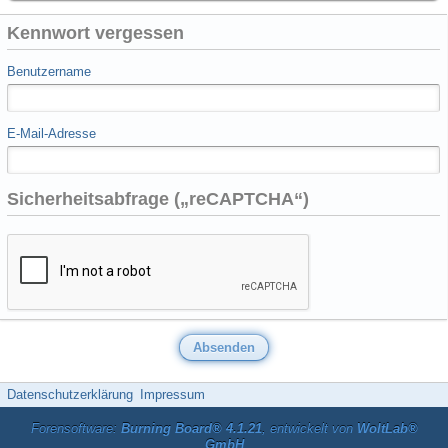
Kennwort vergessen
Benutzername
E-Mail-Adresse
Sicherheitsabfrage („reCAPTCHA“)
Datenschutzerklärung
Impressum
Forensoftware:
Burning Board® 4.1.21
, entwickelt von
WoltLab®
GmbH