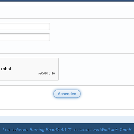
Forensoftware:
Burning Board® 4.1.21
, entwickelt von
WoltLab® GmbH