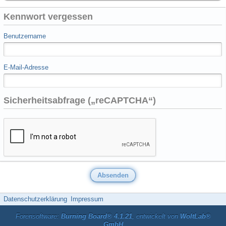
Kennwort vergessen
Benutzername
E-Mail-Adresse
Sicherheitsabfrage („reCAPTCHA“)
Datenschutzerklärung
Impressum
Forensoftware:
Burning Board® 4.1.21
, entwickelt von
WoltLab®
GmbH