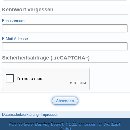
Kennwort vergessen
Benutzername
E-Mail-Adresse
Sicherheitsabfrage („reCAPTCHA“)
Datenschutzerklärung
Impressum
Forensoftware:
Burning Board® 4.1.21
, entwickelt von
WoltLab®
GmbH