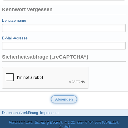
Kennwort vergessen
Benutzername
E-Mail-Adresse
Sicherheitsabfrage („reCAPTCHA“)
Datenschutzerklärung
Impressum
Forensoftware:
Burning Board® 4.1.21
, entwickelt von
WoltLab®
GmbH