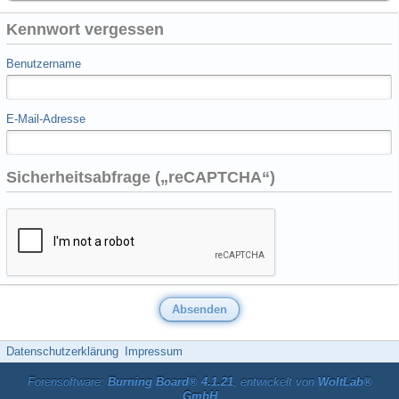
Kennwort vergessen
Benutzername
E-Mail-Adresse
Sicherheitsabfrage („reCAPTCHA“)
Datenschutzerklärung
Impressum
Forensoftware:
Burning Board® 4.1.21
, entwickelt von
WoltLab®
GmbH