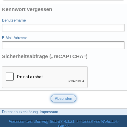
Kennwort vergessen
Benutzername
E-Mail-Adresse
Sicherheitsabfrage („reCAPTCHA“)
Datenschutzerklärung
Impressum
Forensoftware:
Burning Board® 4.1.21
, entwickelt von
WoltLab®
GmbH